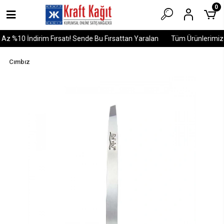
0
z %10 İndirim Fırsatı! Sende Bu Fırsattan Yaralan
Tüm Ürünlerimizde
Cımbız