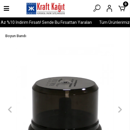
0
z %10 İndirim Fırsatı! Sende Bu Fırsattan Yaralan
Tüm Ürünlerimizde
Boyun Bandı