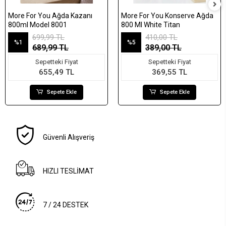
More For You Ağda Kazanı
More For You Konserve Ağda
800ml Model 8001
800 Ml White Titan
699,99 TL
410,00 TL
%1
%5
689,99 TL
389,00 TL
Sepetteki Fiyat
Sepetteki Fiyat
655,49 TL
369,55 TL
Sepete Ekle
Sepete Ekle
Güvenli Alışveriş
HIZLI TESLİMAT
7 / 24 DESTEK