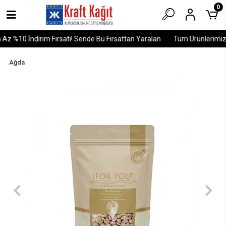
0
z %10 İndirim Fırsatı! Sende Bu Fırsattan Yaralan
Tüm Ürünlerimizde
Ağda