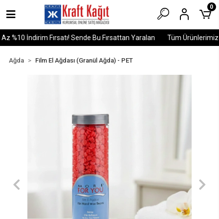
0
 %10 İndirim Fırsatı! Sende Bu Fırsattan Yaralan
Tüm Ürünlerimizde
Ağda
Film El Ağdası (Granül Ağda) - PET