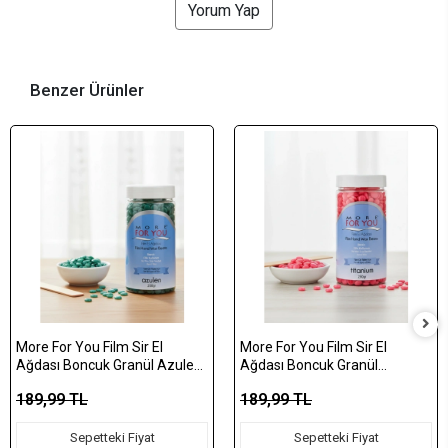
Yorum Yap
Benzer Ürünler
More For You Film Sir El
More For You Film Sir El
Ağdası Boncuk Granül Azulen
Ağdası Boncuk Granül
(Yeşil) 250 gr PET
Titanyum (Pembe) 250 gr PET
189,99 TL
189,99 TL
Sepetteki Fiyat
Sepetteki Fiyat