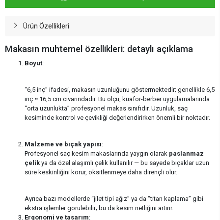
Ürün Özellikleri
Makasın muhtemel özellikleri: detaylı açıklama
Boyut
:
“6,5 inç” ifadesi, makasın uzunluğunu göstermektedir; genellikle 6,5
inç ≈ 16,5 cm civarındadır. Bu ölçü, kuaför-berber uygulamalarında
“orta uzunlukta” profesyonel makas sınıfıdır. Uzunluk, saç
kesiminde kontrol ve çevikliği değerlendirirken önemli bir noktadır.
Malzeme ve bıçak yapısı
:
Profesyonel saç kesim makaslarında yaygın olarak
paslanmaz
çelik
ya da özel alaşımlı çelik kullanılır — bu sayede bıçaklar uzun
süre keskinliğini korur, oksitlenmeye daha dirençli olur.
Ayrıca bazı modellerde “jilet tipi ağız” ya da “titan kaplama” gibi
ekstra işlemler görülebilir; bu da kesim netliğini artırır.
Ergonomi ve tasarım
: