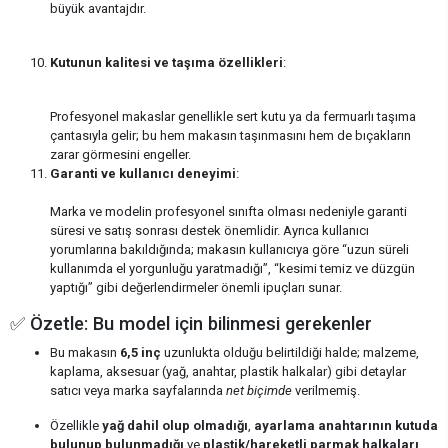
büyük avantajdır.
Kutunun kalitesi ve taşıma özellikleri
:
Profesyonel makaslar genellikle sert kutu ya da fermuarlı taşıma
çantasıyla gelir; bu hem makasın taşınmasını hem de bıçakların
zarar görmesini engeller.
Garanti ve kullanıcı deneyimi
:
Marka ve modelin profesyonel sınıfta olması nedeniyle garanti
süresi ve satış sonrası destek önemlidir. Ayrıca kullanıcı
yorumlarına bakıldığında; makasın kullanıcıya göre “uzun süreli
kullanımda el yorgunluğu yaratmadığı”, “kesimi temiz ve düzgün
yaptığı” gibi değerlendirmeler önemli ipuçları sunar.
✅ Özetle: Bu model için bilinmesi gerekenler
Bu makasın
6,5 inç
uzunlukta olduğu belirtildiği halde; malzeme,
kaplama, aksesuar (yağ, anahtar, plastik halkalar) gibi detaylar
satıcı veya marka sayfalarında
net biçimde
verilmemiş.
Özellikle
yağ dahil olup olmadığı
,
ayarlama anahtarının kutuda
bulunup bulunmadığı
ve
plastik/hareketli parmak halkaları