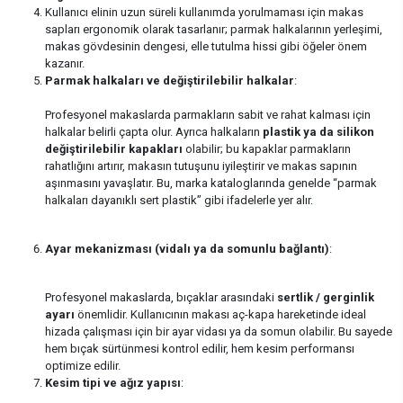
Kullanıcı elinin uzun süreli kullanımda yorulmaması için makas
sapları ergonomik olarak tasarlanır; parmak halkalarının yerleşimi,
makas gövdesinin dengesi, elle tutulma hissi gibi öğeler önem
kazanır.
Parmak halkaları ve değiştirilebilir halkalar
:
Profesyonel makaslarda parmakların sabit ve rahat kalması için
halkalar belirli çapta olur. Ayrıca halkaların
plastik ya da silikon
değiştirilebilir kapakları
olabilir; bu kapaklar parmakların
rahatlığını artırır, makasın tutuşunu iyileştirir ve makas sapının
aşınmasını yavaşlatır. Bu, marka kataloglarında genelde “parmak
halkaları dayanıklı sert plastik” gibi ifadelerle yer alır.
Ayar mekanizması (vidalı ya da somunlu bağlantı)
:
Profesyonel makaslarda, bıçaklar arasındaki
sertlik / gerginlik
ayarı
önemlidir. Kullanıcının makası aç-kapa hareketinde ideal
hizada çalışması için bir ayar vidası ya da somun olabilir. Bu sayede
hem bıçak sürtünmesi kontrol edilir, hem kesim performansı
optimize edilir.
Kesim tipi ve ağız yapısı
: