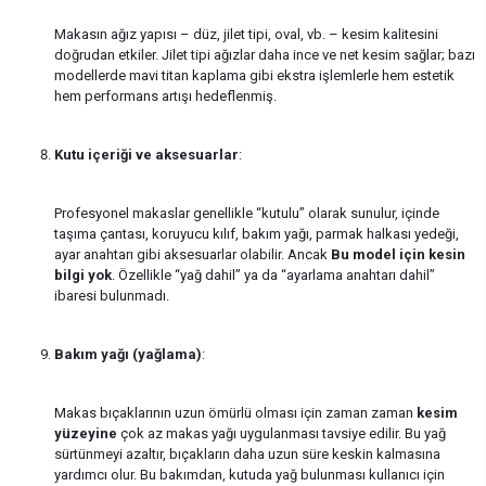
Makasın ağız yapısı – düz, jilet tipi, oval, vb. – kesim kalitesini
doğrudan etkiler. Jilet tipi ağızlar daha ince ve net kesim sağlar; bazı
modellerde mavi titan kaplama gibi ekstra işlemlerle hem estetik
hem performans artışı hedeflenmiş.
Kutu içeriği ve aksesuarlar
:
Profesyonel makaslar genellikle “kutulu” olarak sunulur, içinde
taşıma çantası, koruyucu kılıf, bakım yağı, parmak halkası yedeği,
ayar anahtarı gibi aksesuarlar olabilir. Ancak
Bu model için kesin
bilgi yok
. Özellikle “yağ dahil” ya da “ayarlama anahtarı dahil”
ibaresi bulunmadı.
Bakım yağı (yağlama)
:
Makas bıçaklarının uzun ömürlü olması için zaman zaman
kesim
yüzeyine
çok az makas yağı uygulanması tavsiye edilir. Bu yağ
sürtünmeyi azaltır, bıçakların daha uzun süre keskin kalmasına
yardımcı olur. Bu bakımdan, kutuda yağ bulunması kullanıcı için