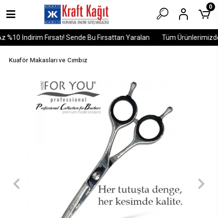
0
10 İndirim Fırsatı! Sende Bu Fırsattan Yaralan
Tüm Ürünlerimizde E
Kuaför Makasları ve Cımbız