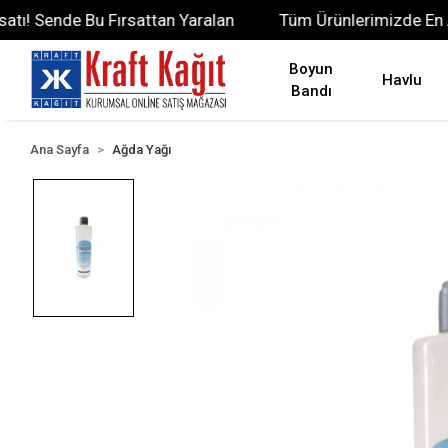
 Sende Bu Fırsattan Yaralan
Tüm Ürünlerimizde En Az %
Boyun
Havlu
Bandı
Ana Sayfa
Ağda Yağı