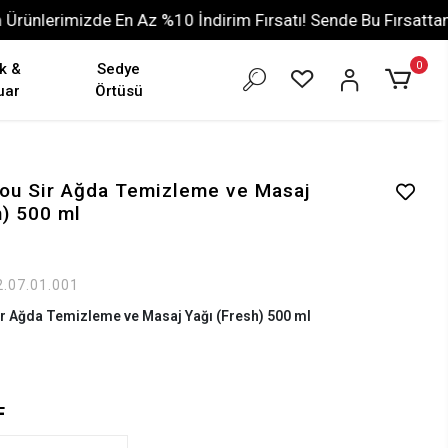
nlerimizde En Az %10 İndirim Fırsatı! Sende Bu Fırsattan Ya
0
k &
Sedye
uar
Örtüsü
ou Sir Ağda Temizleme ve Masaj
h) 500 ml
2.07.01.001
r Ağda Temizleme ve Masaj Yağı (Fresh) 500 ml
L