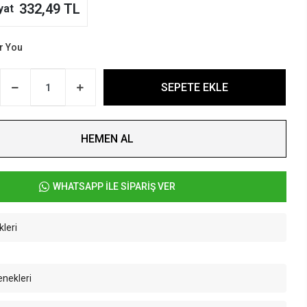
332,49 TL
yat
r You
SEPETE EKLE
HEMEN AL
WHATSAPP İLE SİPARİŞ VER
kleri
enekleri