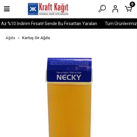
0
z %10 İndirim Fırsatı! Sende Bu Fırsattan Yaralan
Tüm Ürünlerimizde
Ağda
Kartuş Sir Ağda