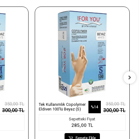
350,00 TL
350,00 TL
Tek Kullanımlık Copolymer
%14
Eldiven 100'lü Beyaz (S)
300,00 TL
300,00 TL
Sepetteki Fiyat
285,00 TL
Sepete Ekle