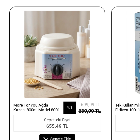
699,99 TL
More For You Ağda
Tek Kullanıml
%1
Kazanı 800ml Model 8001
Eldiven 100'lü
689,99 TL
Sepetteki Fiyat
655,49 TL
Sepete Ekle