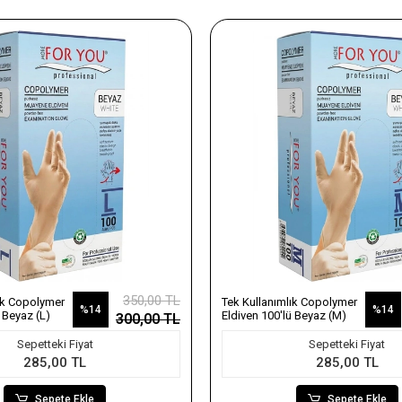
350,00 TL
ık Copolymer
Tek Kullanımlık Copolymer
%14
%14
 Beyaz (L)
Eldiven 100'lü Beyaz (M)
300,00 TL
Sepetteki Fiyat
Sepetteki Fiyat
285,00 TL
285,00 TL
Sepete Ekle
Sepete Ekle