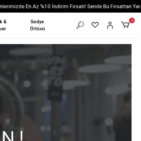
Fırsatı! Sende Bu Fırsattan Yaralan
Tüm Ürünlerimizde 
0
k &
Sedye
uar
Örtüsü